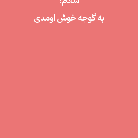
سلام!
به گوجه خوش اومدی
پاتوق
•
عاشقانه
•
دنج
•
مافیا
•
خانوادگی
•
موزیکال
•
سنتی
•